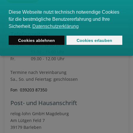
Lohnbüro Magdeburg
Telefonzeiten
Mo-Do. 09.00 - 12.00 und
13.00 - 15.00 Uhr
Fr. 09.00 - 12.00 Uhr
Termine nach Vereinbarung
Sa., So. und Feiertag: geschlossen
Fon 039203 87350
Post- und Hausanschrift
relog-lohn GmbH Magdeburg
Am Lütgen Feld 7
39179 Barleben