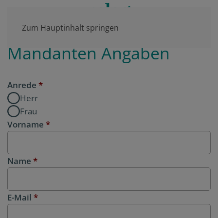
Zum Hauptinhalt springen
Mandanten Angaben
Anrede
*
Herr
Frau
Vorname
*
Name
*
E-Mail
*